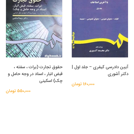
آیین دادرسی کیفری – جلد اول |
حقوق تجارت (برات ، سفته ،
دکتر آشوری
قبض انبار ، اسناد در وجه حامل و
چک) اسکینی
160,000 تومان
550,000 تومان