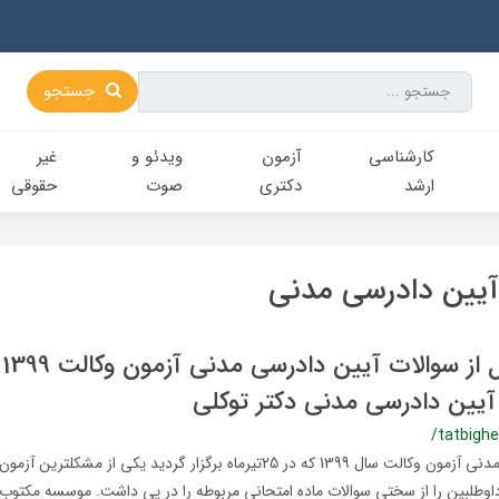
جستجو
کارشناسی‌
آزمون
ویدئو و
غیر
ارشد
دکتری
صوت
حقوقی
یین دادرسی مدنی
تط
یین دادرسی مدنی دکتر توکلی
/tatbighe
سوالات آیین دادرسی مدنی آزمون وکالت سال 1399 که در 25تیرماه برگزار گردید یکی
اوطلبین را از سختی سوالات ماده امتحانی مربوطه را در پی داشت. موسسه مکتوب 