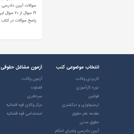
سوالات آیین دادرسی م
19 سوال از
پاسخ سوالات در کتاب 
انتخاب​ موضوعي​ کتب
آزمون مشاغل حقوقی
کاربردی وکالت
آزمون وکالت
دوره کارآموزی
قضاوت
قوانین
سردفتری
ترمينولوژي و ديکشنري
مرکز وکلای قوه قضائیه
مقدمه علم حقوق
استخدامی قوه قضائیه
حقوق مدني
آيين دادرسي ​واجراي ​احکام ​