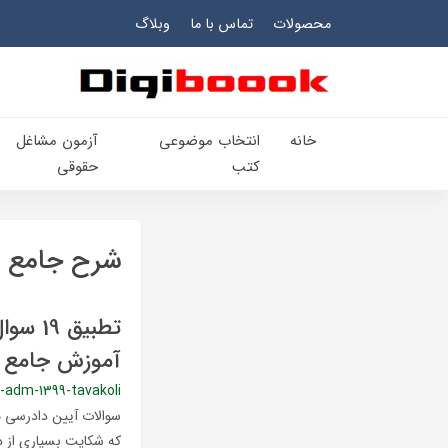
محصولات
تماس با ما
وبلاگ
خانه
انتخاب​ موضوعي​
آزمون مشاغل
کتب
حقوقی
شرح جامع آ
آموزش جامع آ
-adm-1399-tavakoli
که شکایت بسیاری از د