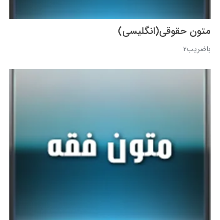
متون حقوقي(انگليسي)
باضریب2