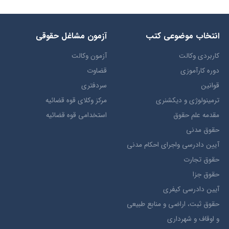
انتخاب​ موضوعي​ کتب
آزمون مشاغل حقوقی
کاربردی وکالت
آزمون وکالت
دوره کارآموزی
قضاوت
قوانین
سردفتری
ترمينولوژي و ديکشنري
مرکز وکلای قوه قضائیه
مقدمه علم حقوق
استخدامی قوه قضائیه
حقوق مدني
آيين دادرسي ​واجراي ​احکام ​مدني
حقوق تجارت
حقوق جزا
آيین دادرسی کیفری
حقوق ثبت، اراضي و منابع طبيعي
و اوقاف و شهرداری