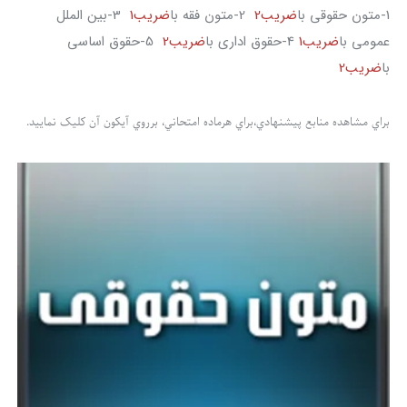
1-متون حقوقي با
ضريب2
2-متون فقه با
ضريب1
3-بين الملل
عمومي با
ضريب1
4-حقوق اداري با
ضريب2
5-حقوق اساسي
با
ضريب2
براي مشاهده منابع پيشنهادي،براي هرماده امتحاني، برروي آيکون آن کليک نماييد.