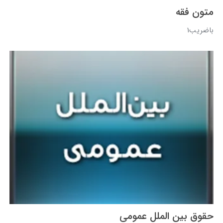
متون فقه
باضریب1
حقوق بین الملل عمومی