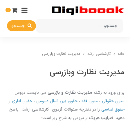
0
جستجو
خانه
کارشناسی‌ ارشد
مدیریت نظارت وبازرسی
مدیریت نظارت وبازرسی
براي ورود به رشته
مدیریت نظارت و بازرسی
مي بايست دروس
متون حقوقي
،
متون فقه
،
حقوق بين الملل عمومي
،
حقوق اداري
و
حقوق اساسي
را در دفترچه سئوالات آزمون کارشناسي ارشد، پاسخ
دهيد. ضرايب هريک از دروس به شرح زير است: