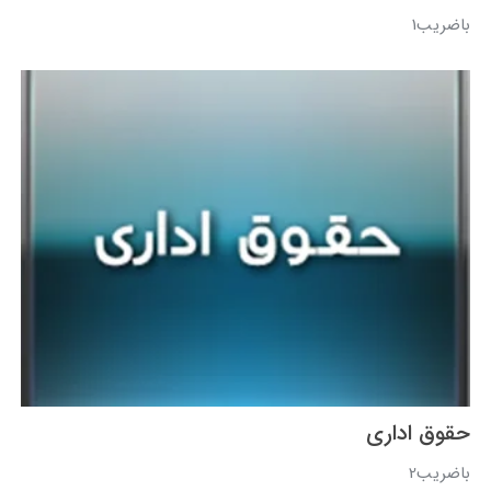
باضریب1
حقوق اداری
باضریب2