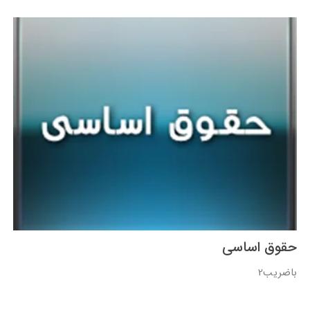
حقوق اساسی
باضریب2