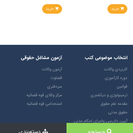
خرید
خرید
انتخاب​ موضوعي​ کتب
آزمون مشاغل حقوقی
کاربردی وکالت
آزمون وکالت
دوره کارآموزی
قضاوت
قوانین
سردفتری
ترمينولوژي و ديکشنري
مرکز وکلای قوه قضائیه
مقدمه علم حقوق
استخدامی قوه قضائیه
حقوق مدني
آيين دادرسي ​واجراي ​احکام ​مدني
حقوق تجارت
جستجو
دسته‌بندی