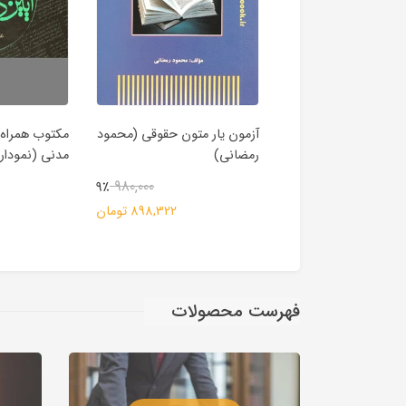
ظه حقوق اساسی2
آزمون یار متون حقوقی (محمود
مکتوب همراه 
رمضانی)
مدنی (نمودار
392,000
11٪
980,000
9٪
349,997 تومان
898,322 تومان
فهرست محصولات