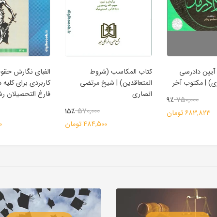
آیین دادرسی
کتاب المکاسب (شروط
الفبای نگارش حقوق
ی) | مکتوب آخر
المتعاقدین) | شیخ مرتضی
کاربردی برای کلیه 
انصاری
فارغ التحصیلان ر
750,000
9٪
570,000
15٪
683,823 تومان
484,500 تومان
00