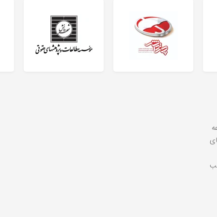
ه
ای
تب