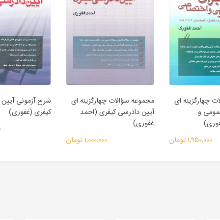
ت چهارگزینه ای
مجموعه سؤالات چهارگزینه ای
شرح آزمونی آیین 
مومی و
آیین دادرسی کیفری (احمد
کیفری (غفوري)
وری)
غفوری)
0
1,950,000 تومان
1,000,000 تومان