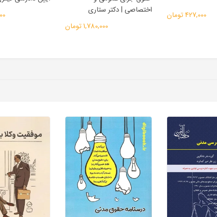
اختصاصی | دکتر ستاری
427,000 تومان
,000
1,780,000 تومان