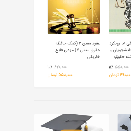
ی ‹با رویکرد
عقود معین 2 (کمک حافظه
کمک حافظه متون حقو
دانشجویان و
حقوق مدنی 7) مهدی فلاح
(دوراندیشان)
شته حقوق›
خاریکی
0,000
620,000
550,000
10٪
11٪
1,769,617 توم
490,0 تومان
558,000 تومان