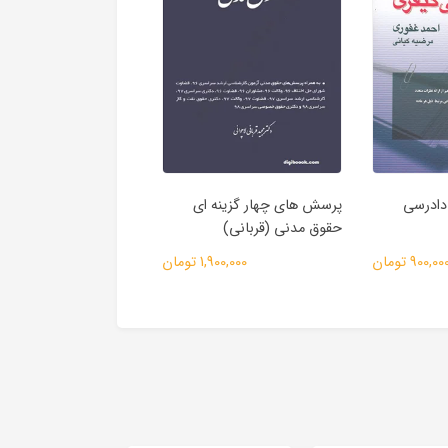
دادرسی
پرسش های چهار گزینه ای
پرسش های چهار گزینه 
حقوق مدنی (قربانی)
دادرسی مدنی | السان
900,00 تومان
1,900,000 تومان
1,480,000 توم