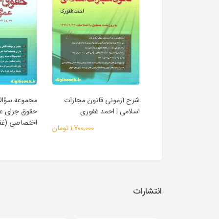
 چهار گزینه ای آیین
شرح آزمونی قانون مجازات
مجموعه سؤالا
دنی | عمروانی
اسلامی | احمد غفوری
حقوق جزای ع
اختصاصی (غف
1,500,000 تومان
1,700,000 تومان
انتشارات