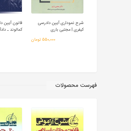
 قانون تجارت |
شرح نموداری آیین دادرسی
قانون آیین د
 | اندیشه ارشد
کیفری | مجتبی باری
کمالوند ـ دادآ
1,250,000 تومان
550,000 تومان
فهرست محصولات