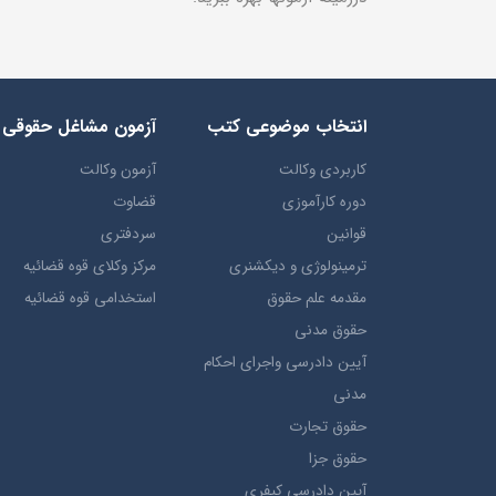
انتخاب​ موضوعي​ کتب
آزمون مشاغل حقوقی
کاربردی وکالت
آزمون وکالت
دوره کارآموزی
قضاوت
قوانین
سردفتری
ترمينولوژي و ديکشنري
مرکز وکلای قوه قضائیه
مقدمه علم حقوق
استخدامی قوه قضائیه
حقوق مدني
آيين دادرسي ​واجراي ​احکام ​
مدني
حقوق تجارت
حقوق جزا
آيین دادرسی کیفری