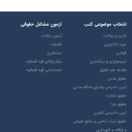
انتخاب​ موضوعي​ کتب
آزمون مشاغل حقوقی
کاربردی وکالت
آزمون وکالت
دوره کارآموزی
قضاوت
قوانین
سردفتری
ترمينولوژي و ديکشنري
مرکز وکلای قوه قضائیه
مقدمه علم حقوق
استخدامی قوه قضائیه
حقوق مدني
آيين دادرسي ​واجراي ​احکام ​مدني
حقوق تجارت
حقوق جزا
آيین دادرسی کیفری
حقوق ثبت، اراضي و منابع طبيعي
و اوقاف و شهرداری