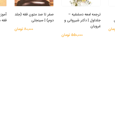
ترجمه لمعه دمشقیه –
صفر تا صد متون فقه (جلد
آموز
جلداول | دکتر شیروانی و
دوم) | سینجلی
فقه م
غرویان
80,000 تومان
550,000 تومان