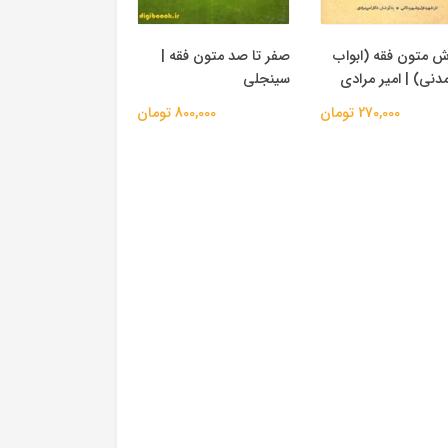
ش متون فقه (ابواب
صفر تا صد متون فقه |
دنی) | امیر مرادی
سینجلی
270,000 تومان
800,000 تومان