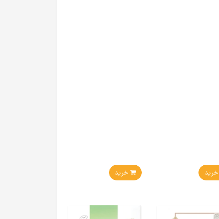
ید
خرید