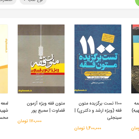
مه
1100 تست برگزیده متون
متون فقه ویژه آزمون
لمعه 
هیه)
فقه (ویژه ارشد و دکتری) |
قضاوت | سمیع پور
شهید
سینجلی
محس
170,000 تومان
1,400,000 تومان