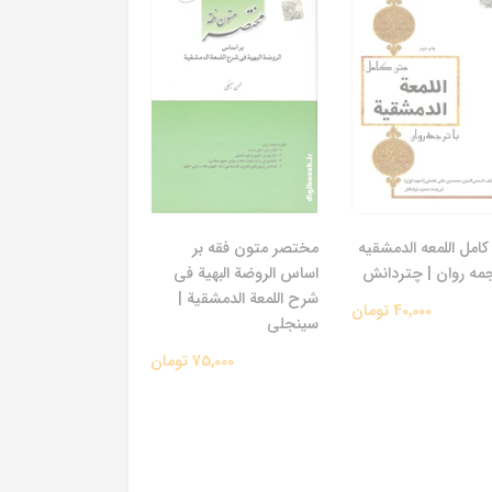
امل اللمعه الدمشقیه
مختصر متون فقه بر
جمه روان | چتردانش
اساس الروضة البهیة فی
شرح اللمعة الدمشقیة |
40,000 تومان
سینجلی
75,000 تومان