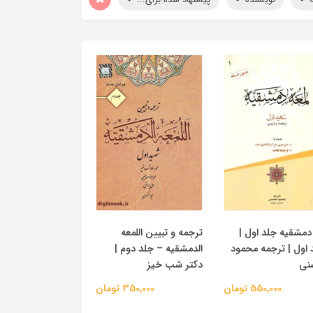
دمشقیه جلد اول |
ترجمه و تبیین اللمعه
 اول | ترجمه محمود
الدمشقیه – جلد دوم |
نی
دکتر شب خیز
550,000 تومان
350,000 تومان