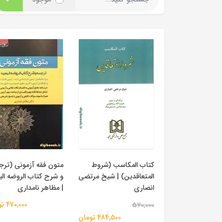
کتاب المکاسب (شروط
متون فقه آزمونی (ترج
المتعاقدین) | شیخ مرتضی
و شرح کتاب الروضه الب
انصاری
| مظاهر نامداری
470,000 تومان
570,000
484,500 تومان