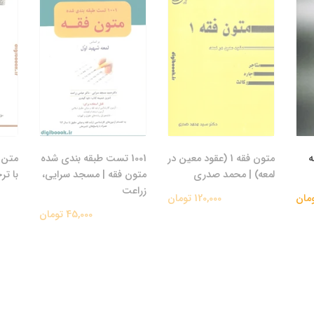
ه
متون فقه 1 (عقود معین در
1001 تست طبقه بندی شده
متن ک
لمعه) | محمد صدری
متون فقه | مسجد سرایی،
با تر
زراعت
120,000 تومان
45,000 تومان