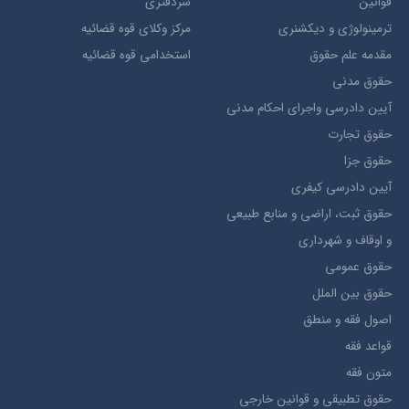
قوانین
سردفتری
ترمينولوژي و ديکشنري
مرکز وکلای قوه قضائیه
مقدمه علم حقوق
استخدامی قوه قضائیه
حقوق مدني
آيين دادرسي ​واجراي ​احکام ​مدني
حقوق تجارت
حقوق جزا
آيین دادرسی کیفری
حقوق ثبت، اراضي و منابع طبيعي
و اوقاف و شهرداری
حقوق عمومی
حقوق بين الملل
اصول فقه و منطق
قواعد فقه
متون فقه
حقوق تطبيقي و قوانین خارجی