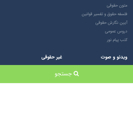
متون حقوقي
فلسفه حقوق و تفسیر قوانین
آیین نگارش حقوقی
دروس عمومی
کتب پیام نور
ویدئو و صوت
غیر حقوقی
بورس
جستجو
کتب استخدامی
ساخت سایت توسط
Portal
خانه