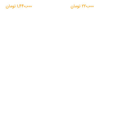
220,000 تومان
1,440,000 تومان