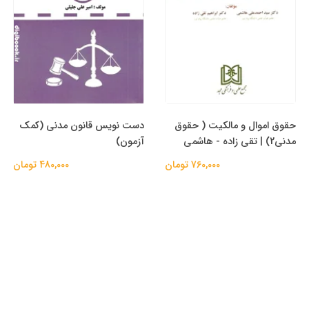
حقوق اموال و مالکیت ( حقوق
دست نویس قانون مدنی (کمک
مدنی2) | تقی زاده - هاشمی
آزمون)
760,000 تومان
480,000 تومان