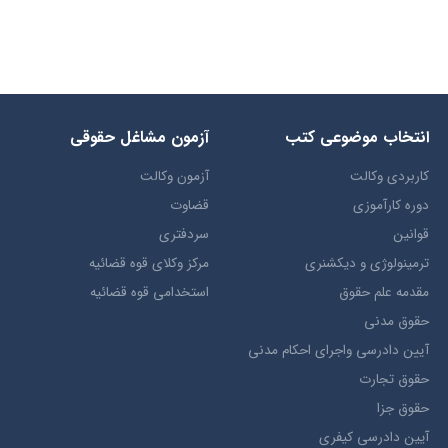
انتخاب​ موضوعي​ کتب
آزمون مشاغل حقوقی
کاربردی وکالت
آزمون وکالت
دوره کارآموزی
قضاوت
قوانین
سردفتری
ترمينولوژي و ديکشنري
مرکز وکلای قوه قضائیه
مقدمه علم حقوق
استخدامی قوه قضائیه
حقوق مدني
آيين دادرسي ​واجراي ​احکام ​مدني
حقوق تجارت
حقوق جزا
آيین دادرسی کیفری