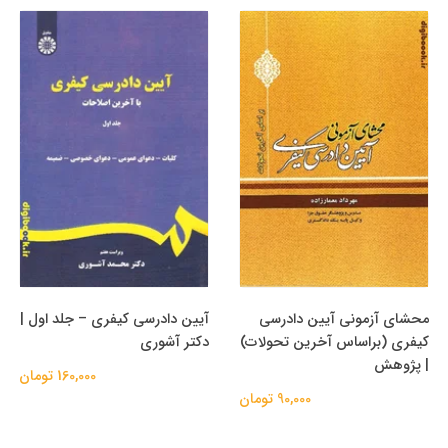
محشای آزمونی آیین دادرسی
آیین دادرسی کیفری – جلد اول |
کیفری (براساس آخرین تحولات)
دکتر آشوری
| پژوهش
160,000 تومان
90,000 تومان