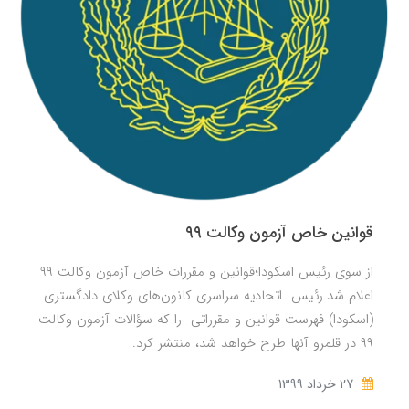
قوانین خاص آزمون وکالت ۹۹
از سوی رئیس اسکودا؛قوانین و مقررات خاص آزمون وکالت ۹۹
اعلام شد.رئیس اتحادیه سراسری کانون‌های وکلای دادگستری
(اسکودا) فهرست قوانین و مقرراتی را که سؤالات آزمون وکالت
۹۹ در قلمرو آنها طرح خواهد شد، منتشر کرد.
27 خرداد 1399