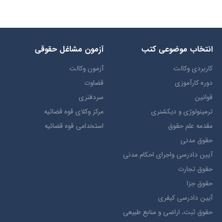
انتخاب​ موضوعي​ کتب
آزمون مشاغل حقوقی
کاربردی وکالت
آزمون وکالت
دوره کارآموزی
قضاوت
قوانین
سردفتری
ترمينولوژي و ديکشنري
مرکز وکلای قوه قضائیه
مقدمه علم حقوق
استخدامی قوه قضائیه
حقوق مدني
آيين دادرسي ​واجراي ​احکام ​مدني
حقوق تجارت
حقوق جزا
آيین دادرسی کیفری
حقوق ثبت، اراضي و منابع طبيعي