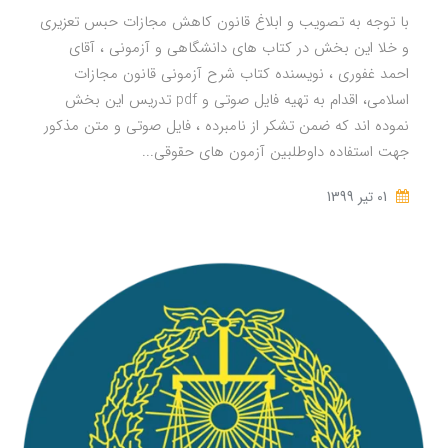
با توجه به تصویب و ابلاغ قانون کاهش مجازات حبس تعزیری
و خلا این بخش در کتاب های دانشگاهی و آزمونی ، آقای
احمد غفوری ، نویسنده کتاب شرح آزمونی قانون مجازات
اسلامی، اقدام به تهیه فایل صوتی و pdf تدریس این بخش
نموده اند که ضمن تشکر از نامبرده ، فایل صوتی و متن مذکور
جهت استفاده داوطلبین آزمون های حقوقی...
01 تير 1399