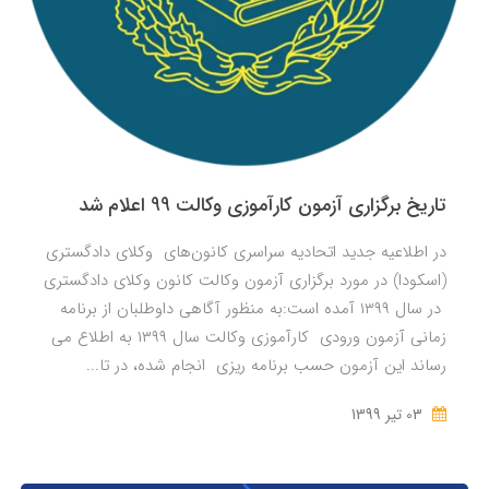
تاریخ برگزاری آزمون کارآموزی وکالت 99 اعلام شد
در اطلاعیه جدید اتحادیه سراسری کانون‌های وکلای دادگستری
(اسکودا) در مورد برگزاری آزمون وکالت کانون وکلای دادگستری
در سال ۱۳۹۹ آمده است:به منظور آگاهی داوطلبان از برنامه
زمانی آزمون ورودی کارآموزی وکالت سال ۱۳۹۹ به اطلاع می
رساند این آزمون حسب برنامه ریزی انجام شده، در تا...
03 تير 1399