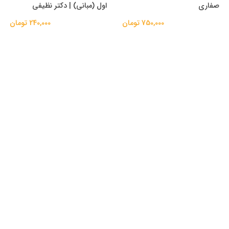
صفاری
اول (مبانی) | دکتر نظیفی
750,000 تومان
240,000 تومان