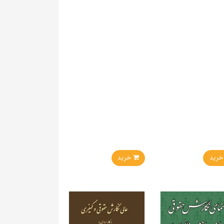
ید
خرید