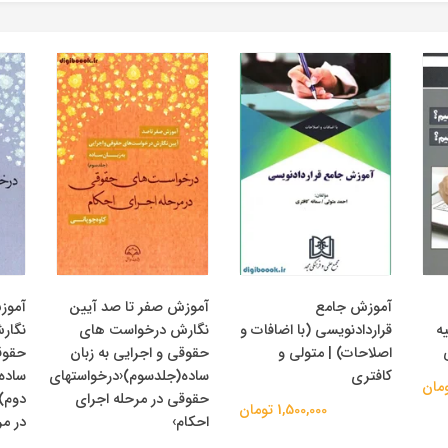
آموزش جامع
آموزش صفر تا صد آیین
آموز
ه
قراردادنویسی (با اضافات و
نگارش درخواست های
نگار
اصلاحات) | متولی و
حقوقی و اجرایی به زبان
حقوقی
کافتری
ساده(جلدسوم)‹درخواستهای
ساده
حقوقی در مرحله اجرای
دوم)
1,500,000 تومان
احکام›
در مر