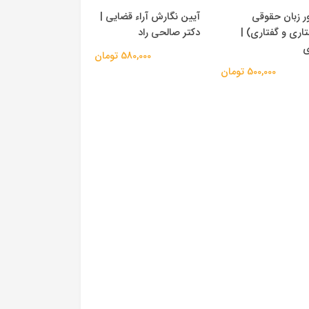
ر زبان حقوقی
آیین نگارش آراء قضایی |
اری و گفتاری) |
دکتر صالحی راد
ی
580,000 تومان
500,000 تومان