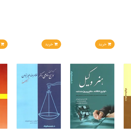
خرید
خرید
خر