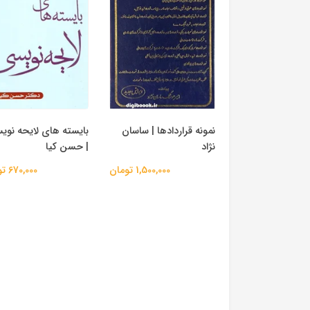
نمونه قراردادها | ساسان
بایسته های لایحه نوی
نژاد
| حسن کیا
1,500,000 تومان
670,000 تومان