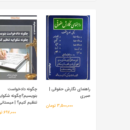
راهنمای نگارش حقوقی |
چگونه دادخواست
صبری
بنویسیم؟چگونه شکوایی
تنظیم کنیم؟ | میستانی
3,500,000 تومان
697,000 تومان