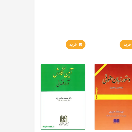
ید
خرید