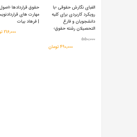
الفبای نگارش حقوقی ‹با
حقوق قراردادها ‹اصول
رویکرد کاربردی برای کلیه
مهارت های قراردادنوی
دانشجویان و فارغ
| فرهاد بیات
التحصیلان رشته حقوق›
216,000 تومان
550,000
490,000 تومان