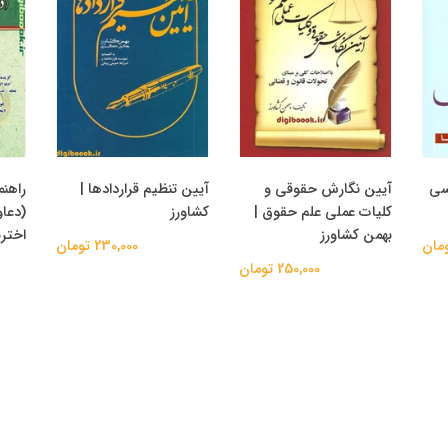
سی
آیین نگارش حقوقی و
آیین تنظیم قراردادها |
راهن
کلیات عملی علم حقوق |
کشاورز
(دعاو
بهمن کشاورز
اخترن
230,000 تومان
250,000 تومان