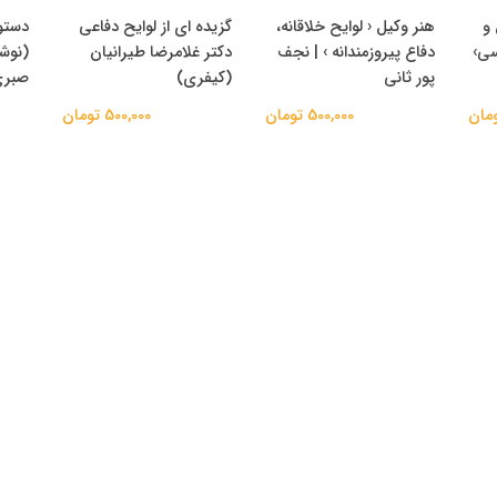
 و
هنر وکیل ‹ لوایح خلاقانه،
گزیده ای از لوایح دفاعی
دستو
سی›
دفاع پیروزمندانه › | نجف
دکتر غلامرضا طیرانیان
(نوشت
پور ثانی
(کیفری)
صبر
500,000 تومان
500,000 تومان