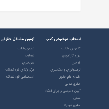
انتخاب​ موضوعي​ کتب
آزمون مشاغل حقوقی
کاربردی وکالت
آزمون وکالت
دوره کارآموزی
قضاوت
قوانین
سردفتری
ترمينولوژي و ديکشنري
مرکز وکلای قوه قضائیه
مقدمه علم حقوق
استخدامی قوه قضائیه
حقوق مدني
آيين دادرسي ​واجراي ​احکام ​
مدني
حقوق تجارت