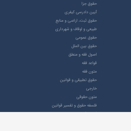
حقوق جزا
آيین دادرسی کیفری
حقوق ثبت، اراضي و منابع
طبيعي و اوقاف و شهرداری
حقوق عمومی
حقوق بين الملل
اصول فقه و منطق
قواعد فقه
متون فقه
حقوق تطبيقي و قوانین
خارجی
متون حقوقي
فلسفه حقوق و تفسیر قوانین
آیین نگارش حقوقی
دروس عمومی
کتب پیام نور