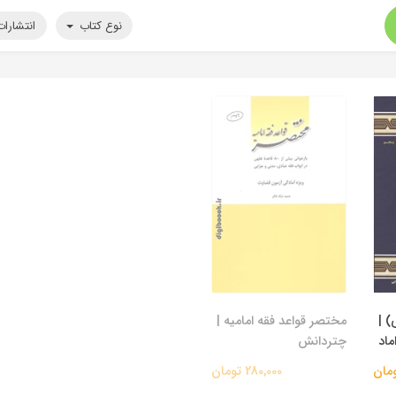
نوع کتاب
انتشارا
) |
مختصر قواعد فقه امامیه |
اد
چتردانش
280,000 تومان