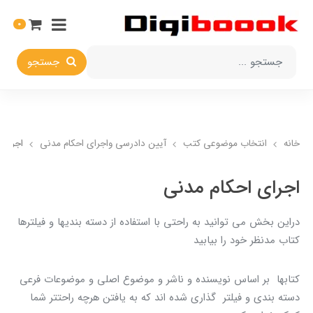
0
جستجو
خانه
انتخاب​ موضوعي​ کتب
آيين دادرسي ​واجراي ​احکام ​مدني
اجراي 
اجراي احکام مدني
دراين بخش مي توانيد به راحتي با استفاده از دسته بنديها و فيلترها
کتاب مدنظر خود را بيابيد
کتابها بر اساس نويسنده و ناشر و موضوع اصلي و موضوعات فرعي
دسته بندي و فيلتر گذاري شده اند که به يافتن هرچه راحتتر شما