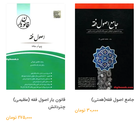
جامع اصول فقه(همتی)
قانون يار اصول فقه (عظیمی)
چتردانش
30,000 تومان
275,000 تومان