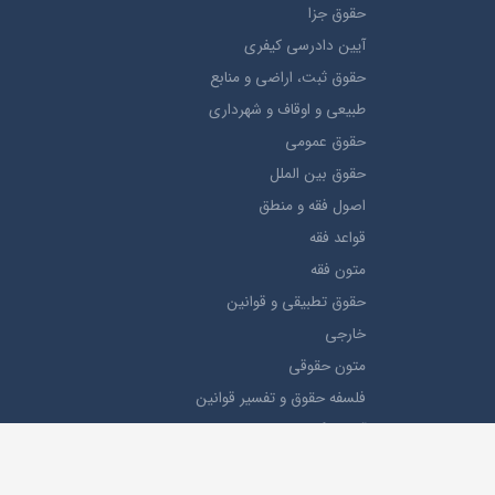
حقوق جزا
آيین دادرسی کیفری
حقوق ثبت، اراضي و منابع
طبيعي و اوقاف و شهرداری
حقوق عمومی
حقوق بين الملل
اصول فقه و منطق
قواعد فقه
متون فقه
حقوق تطبيقي و قوانین
خارجی
متون حقوقي
فلسفه حقوق و تفسیر قوانین
آیین نگارش حقوقی
دروس عمومی
کتب پیام نور