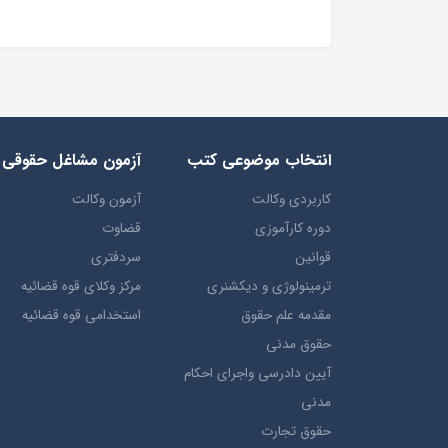
انتخاب​ موضوعي​ کتب
آزمون مشاغل حقوقی
کاربردی وکالت
آزمون وکالت
دوره کارآموزی
قضاوت
قوانین
سردفتری
ترمينولوژي و ديکشنري
مرکز وکلای قوه قضائیه
مقدمه علم حقوق
استخدامی قوه قضائیه
حقوق مدني
آيين دادرسي ​واجراي ​احکام ​
مدني
حقوق تجارت