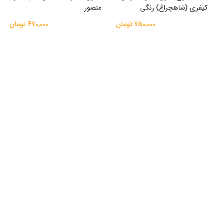
کیفری (شاهچراغ) رنگی
منصور
750,000 تومان
470,000 تومان