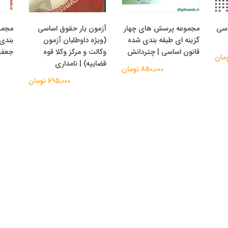
اسی
مجموعه پرسش های چهار
آزمون یار حقوق اساسی
مجمو
گزینه ای طبقه بندی شده
(ویژه داوطلبان آزمون
بندی
قانون اساسی | چتردانش
وکالت و مرکز وکلا قوه
جعفری
قضاییه) | نامداری
850,000 تومان
695,000 تومان