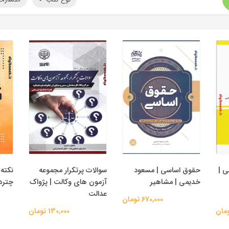
ی |
حقوق اساسی | مسعود
سوالات پرتکرار مجموعه
نکته 
خدیمی | مشاهیر
آزمون های وکالت | پژواک
چترد
عدالت
670,000 تومان
130,000 تومان