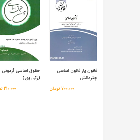
قانون یار قانون اساسی |
حقوق اساسی آزمونی
چتردانش
(زکی پور)
700,000 تومان
210,000 تومان