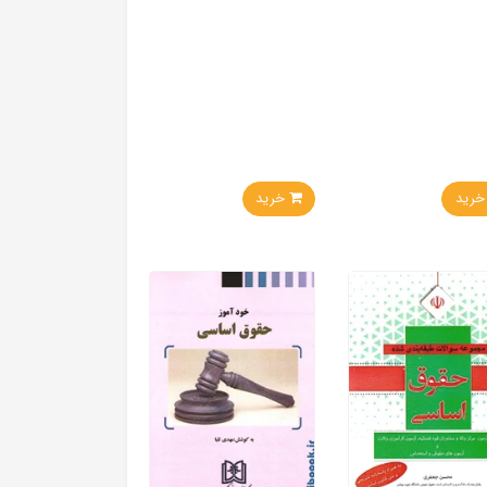
ید
خرید