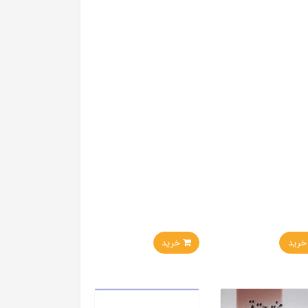
ید
خرید