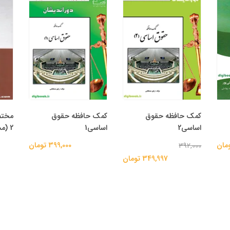
کمک حافظه حقوق
کمک حافظه حقوق
اساسی2
اساسی1
2 (مسلم یعقوبی)
399,000 تومان
392,000
349,997 تومان