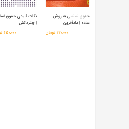
حقوق اساسی به روش
نکات کلیدی حقوق اس
ساده | دادآفرین
| چتردانش
220,000 تومان
450,000 تومان