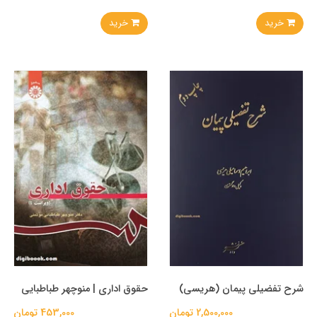
خرید
خرید
شرح تفضیلی پیمان (هریسی)
حقوق اداری | منوچهر طباطبایی
2,500,000 تومان
453,000 تومان