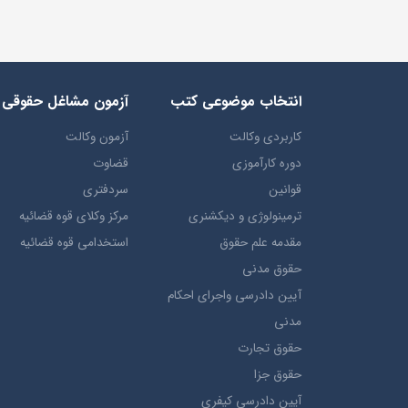
انتخاب​ موضوعي​ کتب
آزمون مشاغل حقوقی
کاربردی وکالت
آزمون وکالت
دوره کارآموزی
قضاوت
قوانین
سردفتری
ترمينولوژي و ديکشنري
مرکز وکلای قوه قضائیه
مقدمه علم حقوق
استخدامی قوه قضائیه
حقوق مدني
آيين دادرسي ​واجراي ​احکام ​
مدني
حقوق تجارت
حقوق جزا
آيین دادرسی کیفری