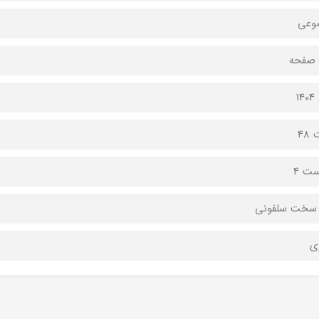
وعی
1
48
ست 4
 سخت سلفونی
ي