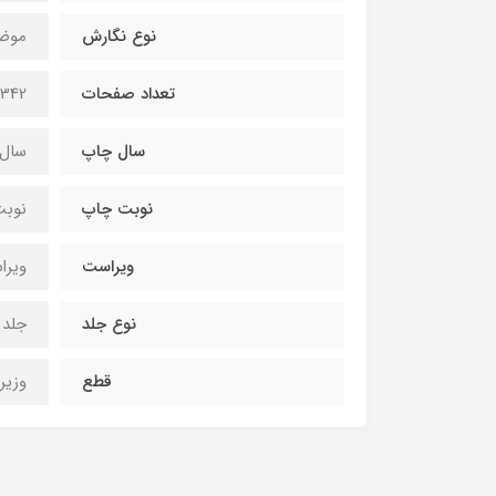
نوع نگارش
موض
تعداد صفحات
342 صفحه
سال چاپ
سال 404
نوبت چاپ
نوبت 
ویراست
ويرا
نوع جلد
جلد
قطع
وزير