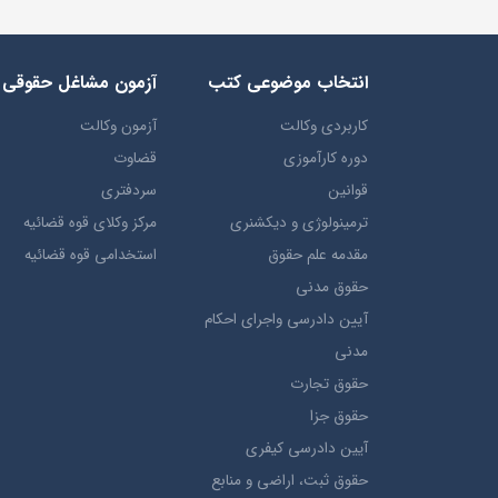
انتخاب​ موضوعي​ کتب
آزمون مشاغل حقوقی
کاربردی وکالت
آزمون وکالت
دوره کارآموزی
قضاوت
قوانین
سردفتری
ترمينولوژي و ديکشنري
مرکز وکلای قوه قضائیه
مقدمه علم حقوق
استخدامی قوه قضائیه
حقوق مدني
آيين دادرسي ​واجراي ​احکام ​
مدني
حقوق تجارت
حقوق جزا
آيین دادرسی کیفری
حقوق ثبت، اراضي و منابع