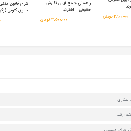
راهنمای جامع آیین نگارش
شرح قانون مدنی 
حقوقی _ اخترنیا
حقوق کنونی (زکری
2,900,000 تومان
3,500,000 تومان
00
د ستاری
شه ارشد
 جزای عمومی