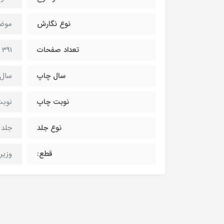
نوع نگارش
موضو
تعداد صفحات
391 صفحه
سال چاپ
سال 404
نوبت چاپ
نوب
نوع جلد
جلد
قطع:
وزیری(3