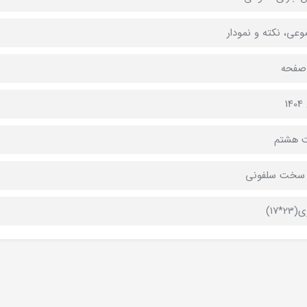
عی، نکته و نمودار
1
ت هشتم
 سخت سلفونی
2*17)