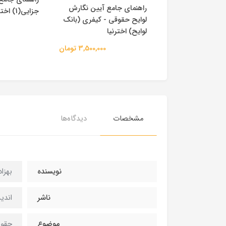
ش حقوقی و کیفری
راهنمای جامع آیین نگارش
جزایی(1) اخترنیا
لوایح حقوقی - کیفری (بانک
لوایح) اخترنیا
2,700,000 تومان
3,500,000 تومان
مشخصات
دیدگاه‌ها
نویسنده
بهزا
ناشر
اندی
موضوع
حقوق