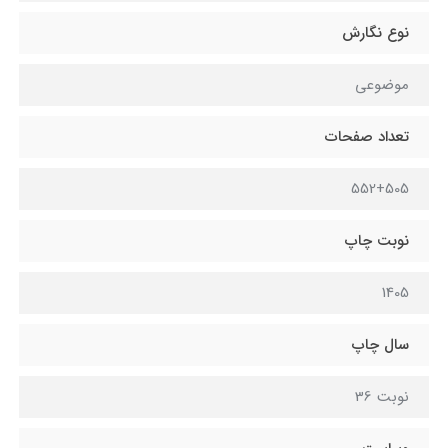
نوع نگارش
موضوعی
تعداد صفحات
552+505
نوبت چاپ
1405
سال چاپ
نوبت 36