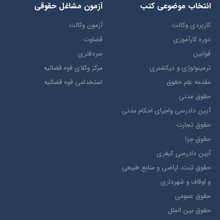
انتخاب​ موضوعي​ کتب
آزمون مشاغل حقوقی
کاربردی وکالت
آزمون وکالت
دوره کارآموزی
قضاوت
قوانین
سردفتری
ترمينولوژي و ديکشنري
مرکز وکلای قوه قضائیه
مقدمه علم حقوق
استخدامی قوه قضائیه
حقوق مدني
آيين دادرسي ​واجراي ​احکام ​مدني
حقوق تجارت
حقوق جزا
آيین دادرسی کیفری
حقوق ثبت، اراضي و منابع طبيعي
و اوقاف و شهرداری
حقوق عمومی
حقوق بين الملل