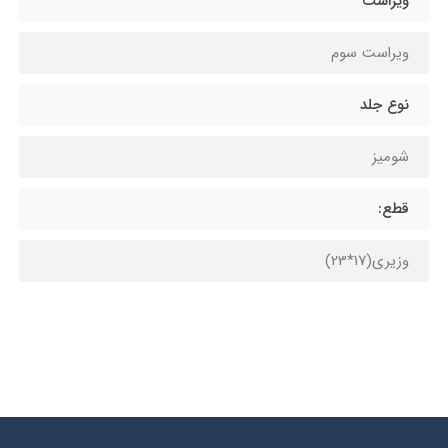
ویراست
ويراست سوم
نوع جلد
شومیز
قطع:
وزیری(17*23)