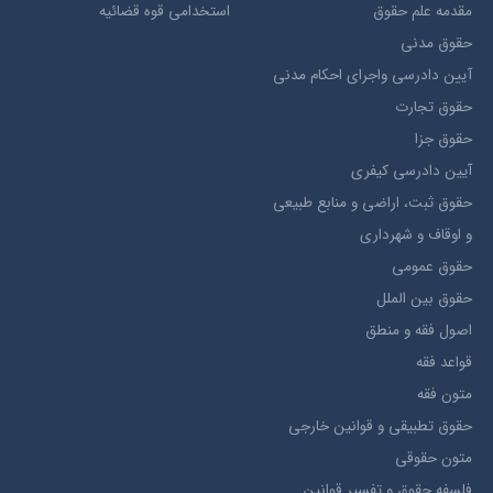
مقدمه علم حقوق
استخدامی قوه قضائیه
حقوق مدني
آيين دادرسي ​واجراي ​احکام ​مدني
حقوق تجارت
حقوق جزا
آيین دادرسی کیفری
حقوق ثبت، اراضي و منابع طبيعي
و اوقاف و شهرداری
حقوق عمومی
حقوق بين الملل
اصول فقه و منطق
قواعد فقه
متون فقه
حقوق تطبيقي و قوانین خارجی
متون حقوقي
فلسفه حقوق و تفسیر قوانین