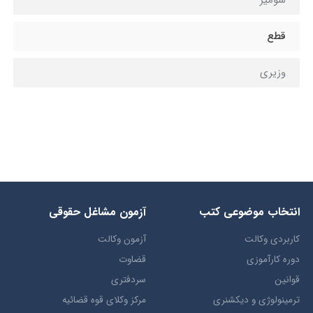
قطع
وزيري
انتخاب​ موضوعي​ کتب
آزمون مشاغل حقوقی
کاربردی وکالت
آزمون وکالت
دوره کارآموزی
قضاوت
قوانین
سردفتری
ترمينولوژي و ديکشنري
مرکز وکلای قوه قضائیه