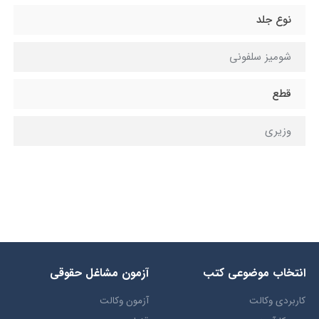
نوع جلد
شومیز سلفونی
قطع
وزيري
انتخاب​ موضوعي​ کتب
آزمون مشاغل حقوقی
کاربردی وکالت
آزمون وکالت