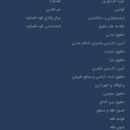
دوره کارآموزی
قضاوت
قوانین
سردفتری
ترمينولوژي و ديکشنري
مرکز وکلای قوه قضائیه
مقدمه علم حقوق
استخدامی قوه قضائیه
حقوق مدني
آيين دادرسي ​واجراي ​احکام ​مدني
حقوق تجارت
حقوق جزا
آيین دادرسی کیفری
حقوق ثبت، اراضي و منابع طبيعي
و اوقاف و شهرداری
حقوق عمومی
حقوق بين الملل
اصول فقه و منطق
قواعد فقه
متون فقه