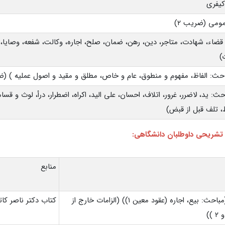
کیفری
ومی (ضریب ۲)
قضاء، شهادت، متاجر، دین، رهن، ضمان، صلح، اجاره، وکالت، شفعه، وصایا، 
)
حث: الفاظ، مفهوم و منطوق، عام و خاص، مطلق و مقید و اصول عملیه ) (ضر
حث: ید، لاضرر، غرور، اتلاف، احسان، علی الید، اکراه، اضطرار، درأ، لوث و قسا
 تلف قبل از قبض)
 تشریحی داوطلبان دانشگاهی:
منابع
حقوق مدنی (مباحث: بیع، اجاره (عقود معین ۱)) (الزامات خارج از
کتاب دکتر ناصر کات