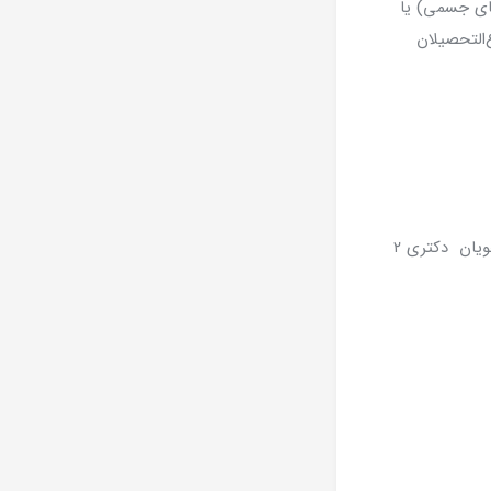
ای جسمی) یا
التحصیلان
تبصره: ایثارگران و خانواده آنان ۲ سال، مدرک کارشناسی ارشد ۲ سال، فارغ التحصیلان و دانشجویان دکتری ۲