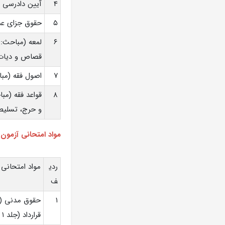
۴
آیین دادرسی 
۵
حقوق جزای عم
۶
لمعه (مباحث: 
قصاص و دیات
۷
اصول فقه (مبا
۸
قواعد فقه (مبا
و حرج، تسلیط،
مواد امتحانی آزمون
ردی
مواد امتحانی
ف
۱
قرارداد (جلد ۱ و ۲ ))