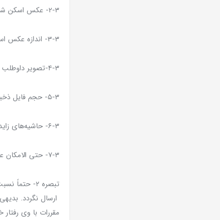
۲-۳- عکس اسکن شده فقط باید با فرمت JPG باشد.
۳-۳- اندازه عکس اسکن شده باید حداکثر ۴۰۰×۳۰۰ پیکسل و حداقل ۳۰۰ × ۲۰۰ باشد.
۴-۳-تصویر داوطلب باید واضح ، مشخص و فاقد اثر مهر، منگنه و هرگونه لکه باشد.
۵-۳- حجم فایل ذخیره شده عکس نباید از ۷۰ کیلو بایت بیشتر باشد.
۶-۳- حاشیه‌های زاید عکس اسکن شده باید حذف شده باشد.
۷-۳- حتی الامکان عکس ، رنگی و دارای زمینه سفید باشد.
تبصره ۲- حتم
ارسال نگردد. بدیهی
مقررات با وی رفتار 