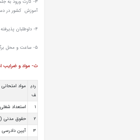
آموزش کشور در دستر
۴- داوطلبان پذیرفته شده در آزمون تستی، روز جمعه مورخ ۱۴۰۱/۰۳/۰۶ در آزمون تشریحی شرکت خواهند نمود.
۵- ساعت و محل برگزاری آزمون بر روی کارت شرکت در آزمون داوطلبان درج خواهد شد.
ث- مواد و ضرایب ام
ردی
مواد امتحانی
ف
۱
استعداد شغلی 
۲
حقوق مدنی (مب
۳
آیین دادرسی 