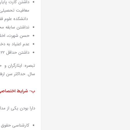
داشتن کارت پایا
معافیت تحصیلی ب
دانشکده علوم قض
نداشتن سابقه مح
حسن شهرت، اخلاق
عدم اعتیاد به دخا
داشتن حداقل ۲۲ و حداکثر ۳۳ سال تمام در روز ثبت نام
سال. حداکثر سن ارفاقی ۴ سال می
ب- شرایط اختصاصی
دارا بودن یکی از مد
کارشناسی حقوق یا