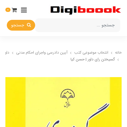
0
جستجو
خانه
انتخاب​ موضوعي​ کتب
آيين دادرسي ​واجراي ​احکام ​مدني
داوری
گسیختن رای داور | حسن کیا