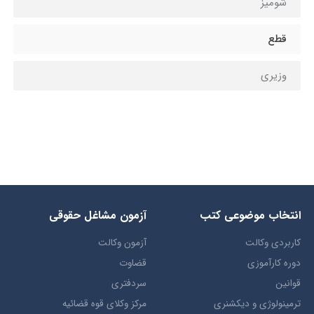
شومیز
قطع
وزیری
انتخاب​ موضوعي​ کتب
آزمون مشاغل حقوقی
کاربردی وکالت
آزمون وکالت
دوره کارآموزی
قضاوت
قوانین
سردفتری
ترمينولوژي و ديکشنري
مرکز وکلای قوه قضائیه