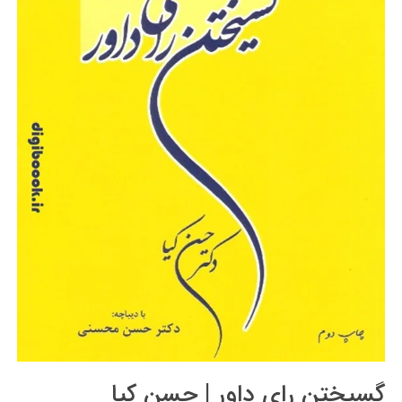
گسیختن رای داور | حسن کیا