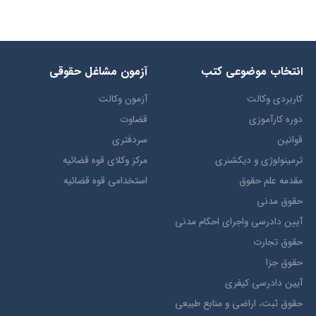
انتخاب​ موضوعي​ کتب
آزمون مشاغل حقوقی
کاربردی وکالت
آزمون وکالت
دوره کارآموزی
قضاوت
قوانین
سردفتری
ترمينولوژي و ديکشنري
مرکز وکلای قوه قضائیه
مقدمه علم حقوق
استخدامی قوه قضائیه
حقوق مدني
آيين دادرسي ​واجراي ​احکام ​مدني
حقوق تجارت
حقوق جزا
آيین دادرسی کیفری
حقوق ثبت، اراضي و منابع طبيعي