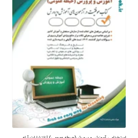
استخدامی آموزش و پرورش(حیطه عمومی) | انتشارات آراه