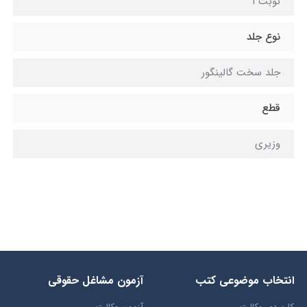
نوبت 1
نوع جلد
جلد سخت گالینگور
قطع
وزيري
انتخاب​ موضوعي​ کتب
آزمون مشاغل حقوقی