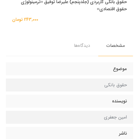
حقوق بانکی کاربردی (جلدپنجم) علیرضا توفیق ‹‹ترمینولوژی
حقوق اقتصادی››
243,000 تومان
مشخصات
دیدگاه‌ها
موضوع
حقوق بانکی
نویسنده
امین جعفری
ناشر