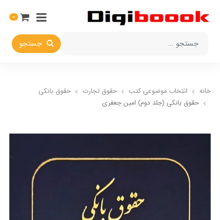
0
جستجو
خانه
انتخاب​ موضوعي​ کتب
حقوق تجارت
حقوق بانکي
حقوق بانکی (جلد دوم) امین جعفری