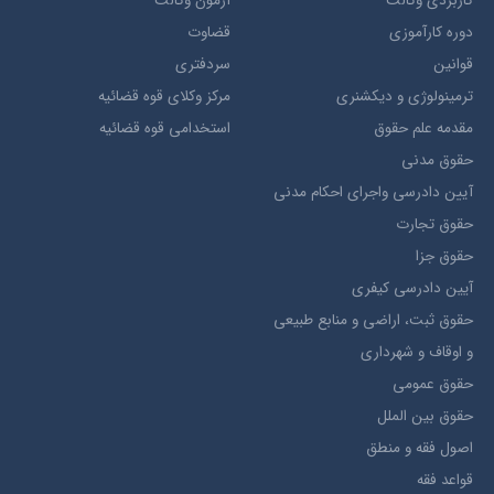
کاربردی وکالت
آزمون وکالت
دوره کارآموزی
قضاوت
قوانین
سردفتری
ترمينولوژي و ديکشنري
مرکز وکلای قوه قضائیه
مقدمه علم حقوق
استخدامی قوه قضائیه
حقوق مدني
آيين دادرسي ​واجراي ​احکام ​مدني
حقوق تجارت
حقوق جزا
آيین دادرسی کیفری
حقوق ثبت، اراضي و منابع طبيعي
و اوقاف و شهرداری
حقوق عمومی
حقوق بين الملل
اصول فقه و منطق
قواعد فقه