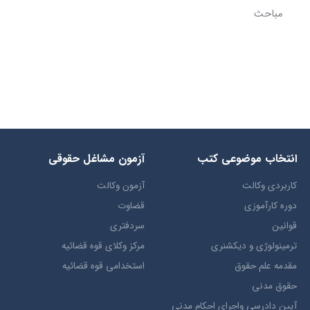
مباحث
انتخاب​ موضوعي​ کتب
آزمون مشاغل حقوقی
کاربردی وکالت
آزمون وکالت
دوره کارآموزی
قضاوت
قوانین
سردفتری
ترمينولوژي و ديکشنري
مرکز وکلای قوه قضائیه
مقدمه علم حقوق
استخدامی قوه قضائیه
حقوق مدني
آيين دادرسي ​واجراي ​احکام ​مدني