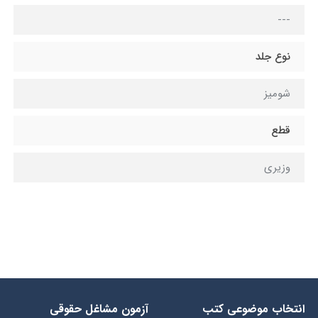
---
نوع جلد
شومیز
قطع
وزيري
انتخاب​ موضوعي​ کتب
آزمون مشاغل حقوقی