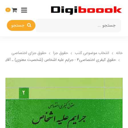
0
جستجو
خانه
انتخاب​ موضوعي​ کتب
حقوق جزا
حقوق جزاي اختصاصي
حقوق کیفری اختصاصی4 - جرایم علیه اشخاص (شخصیت معنوی) ـ آقایی نیا