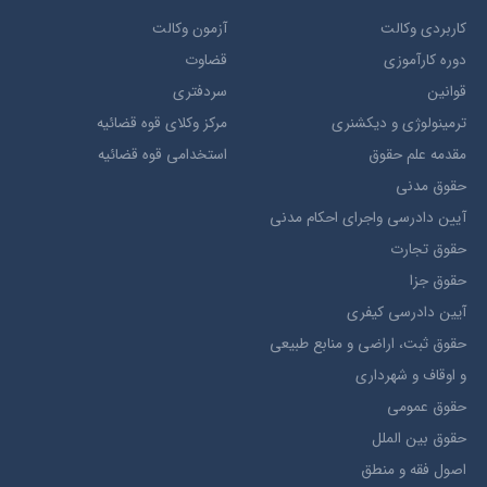
کاربردی وکالت
آزمون وکالت
دوره کارآموزی
قضاوت
قوانین
سردفتری
ترمينولوژي و ديکشنري
مرکز وکلای قوه قضائیه
مقدمه علم حقوق
استخدامی قوه قضائیه
حقوق مدني
آيين دادرسي ​واجراي ​احکام ​مدني
حقوق تجارت
حقوق جزا
آيین دادرسی کیفری
حقوق ثبت، اراضي و منابع طبيعي
و اوقاف و شهرداری
حقوق عمومی
حقوق بين الملل
اصول فقه و منطق