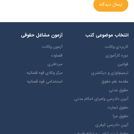
ارسال دیدگاه
انتخاب​ موضوعي​ کتب
آزمون مشاغل حقوقی
کاربردی وکالت
آزمون وکالت
دوره کارآموزی
قضاوت
قوانین
سردفتری
ترمينولوژي و ديکشنري
مرکز وکلای قوه قضائیه
مقدمه علم حقوق
استخدامی قوه قضائیه
حقوق مدني
آيين دادرسي ​واجراي ​احکام ​مدني
حقوق تجارت
حقوق جزا
آيین دادرسی کیفری
حقوق ثبت، اراضي و منابع طبيعي