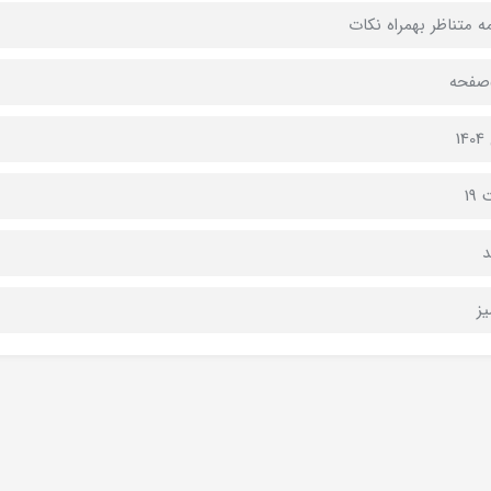
ه متناظر بهمراه نکات
1
19
د
ز