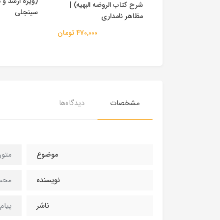
(ویژه ارشد و 
شرح کتاب الروضه البهیه) |
ن) | شیخ مرتضی
سینجلی
مظاهر نامداری
470,000 تومان
484,500 تومان
مشخصات
دیدگاه‌ها
موضوع
متون
نویسنده
محس
ناشر
پیام