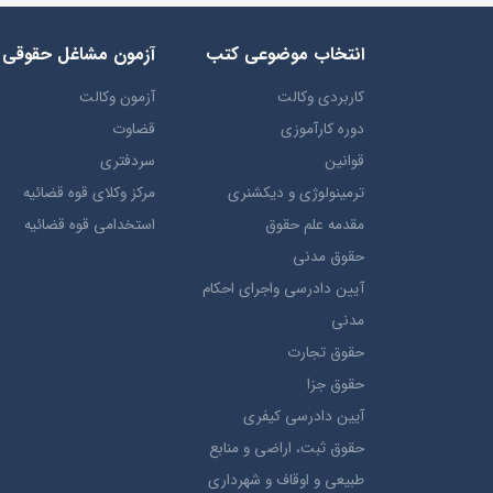
انتخاب​ موضوعي​ کتب
آزمون مشاغل حقوقی
کاربردی وکالت
آزمون وکالت
دوره کارآموزی
قضاوت
قوانین
سردفتری
ترمينولوژي و ديکشنري
مرکز وکلای قوه قضائیه
مقدمه علم حقوق
استخدامی قوه قضائیه
حقوق مدني
آيين دادرسي ​واجراي ​احکام ​
مدني
حقوق تجارت
حقوق جزا
آيین دادرسی کیفری
حقوق ثبت، اراضي و منابع
طبيعي و اوقاف و شهرداری