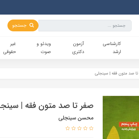
جستجو
کارشناسی‌
آزمون
ویدئو و
غیر
ارشد
دکتری
صوت
حقوقی
تا صد متون فقه | سینجلی
صفر تا صد متون فقه | سینج
محسن سینجلی