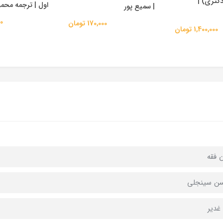
دکتری) |
اول | ترجمه مح
| سمیع پور
00
170,000 تومان
1,400,000 تومان
 فقه
ن سینجلی
 غدیر