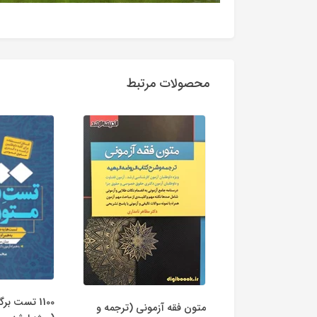
محصولات مرتبط
1100 تست ب
متون فقه آزمونی (ترجمه و
اسب (شروط