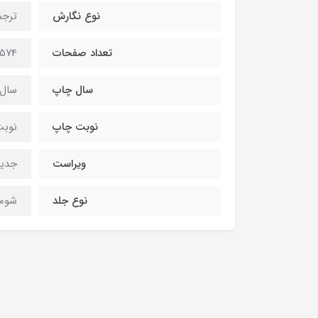
نوع نگارش
ترجم
تعداد صفحات
574صفحه
سال چاپ
سال 404
نوبت چاپ
نوبت 
ویراست
جدی
نوع جلد
شومی