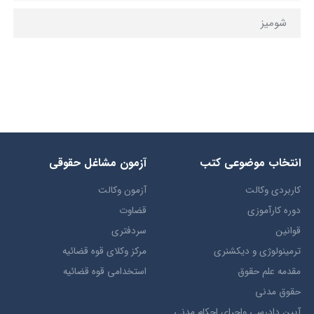
شومیز
انتخاب​ موضوعي​ کتب
آزمون مشاغل حقوقی
کاربردی وکالت
آزمون وکالت
دوره کارآموزی
قضاوت
قوانین
سردفتری
ترمينولوژي و ديکشنري
مرکز وکلای قوه قضائیه
مقدمه علم حقوق
استخدامی قوه قضائیه
حقوق مدني
آيين دادرسي ​واجراي ​احکام ​مدني