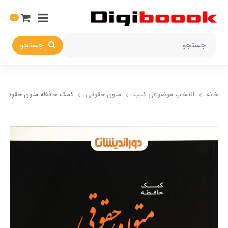
0
جستجو
خانه
انتخاب​ موضوعي​ کتب
متون حقوقي
کمک حافظه متون حقوقی (د