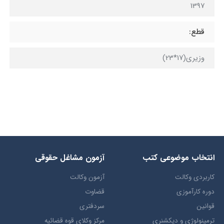
1397
قطع:
وزیری(17*23)
انتخاب​ موضوعي​ کتب
آزمون مشاغل حقوقی
کاربردی وکالت
آزمون وکالت
دوره کارآموزی
قضاوت
قوانین
سردفتری
ترمينولوژي و ديکشنري
مرکز وکلای قوه قضائیه