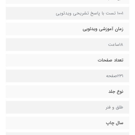
1001 تست با پاسخ تشريحي ویدئویی
زمان آموزشي ويدئويي
18ساعت
تعداد صفحات
231صفحه
نوع جلد
طلق و فنر
سال چاپ