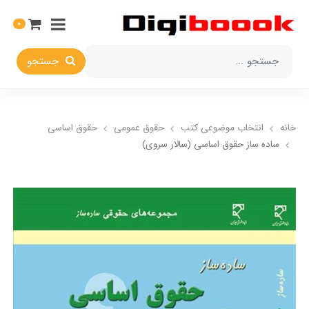
0
جستجو
خانه
انتخاب​ موضوعي​ کتب
حقوق عمومی
حقوق اساسي
ساده ساز حقوق اساسی (سالار سروي)