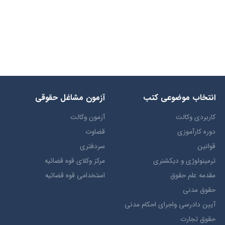
انتخاب​ موضوعي​ کتب
آزمون مشاغل حقوقی
کاربردی وکالت
آزمون وکالت
دوره کارآموزی
قضاوت
قوانین
سردفتری
ترمينولوژي و ديکشنري
مرکز وکلای قوه قضائیه
مقدمه علم حقوق
استخدامی قوه قضائیه
حقوق مدني
آيين دادرسي ​واجراي ​احکام ​مدني
حقوق تجارت