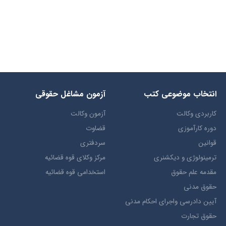
انتخاب​ موضوعي​ کتب
آزمون مشاغل حقوقی
کاربردی وکالت
آزمون وکالت
دوره کارآموزی
قضاوت
قوانین
سردفتری
ترمينولوژي و ديکشنري
مرکز وکلای قوه قضائیه
مقدمه علم حقوق
استخدامی قوه قضائیه
حقوق مدني
آيين دادرسي ​واجراي ​احکام ​مدني
حقوق تجارت