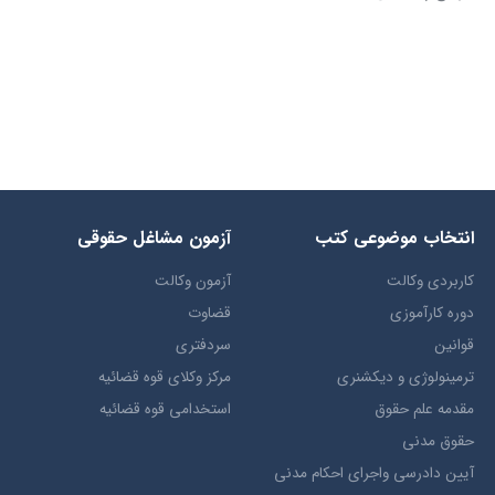
انتخاب​ موضوعي​ کتب
آزمون مشاغل حقوقی
کاربردی وکالت
آزمون وکالت
دوره کارآموزی
قضاوت
قوانین
سردفتری
ترمينولوژي و ديکشنري
مرکز وکلای قوه قضائیه
مقدمه علم حقوق
استخدامی قوه قضائیه
حقوق مدني
آيين دادرسي ​واجراي ​احکام ​مدني