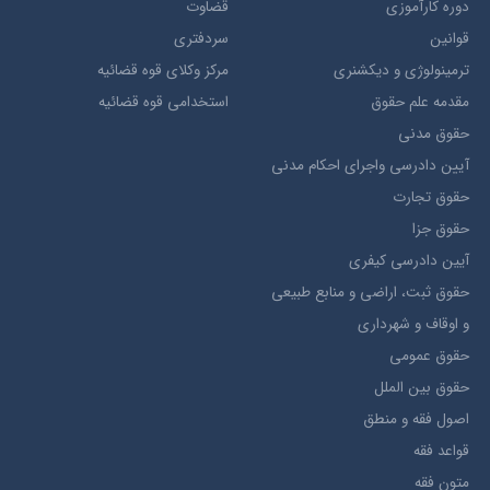
دوره کارآموزی
قضاوت
قوانین
سردفتری
ترمينولوژي و ديکشنري
مرکز وکلای قوه قضائیه
مقدمه علم حقوق
استخدامی قوه قضائیه
حقوق مدني
آيين دادرسي ​واجراي ​احکام ​مدني
حقوق تجارت
حقوق جزا
آيین دادرسی کیفری
حقوق ثبت، اراضي و منابع طبيعي
و اوقاف و شهرداری
حقوق عمومی
حقوق بين الملل
اصول فقه و منطق
قواعد فقه
متون فقه