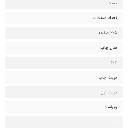
تست
تعداد صفحات
225 صفحه
سال چاپ
1404
نوبت چاپ
نوبت اول
ویراست
---