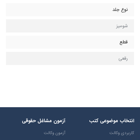
نوع جلد
شومیز
قطع
رقعی
انتخاب​ موضوعي​ کتب
آزمون مشاغل حقوقی
کاربردی وکالت
آزمون وکالت