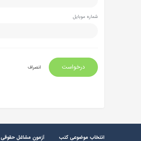
شماره موبایل
درخواست
انصراف
انتخاب​ موضوعي​ کتب
آزمون مشاغل حقوقی