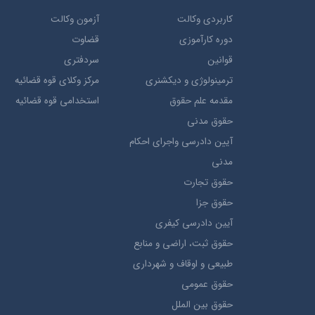
کاربردی وکالت
آزمون وکالت
دوره کارآموزی
قضاوت
قوانین
سردفتری
ترمينولوژي و ديکشنري
مرکز وکلای قوه قضائیه
مقدمه علم حقوق
استخدامی قوه قضائیه
حقوق مدني
آيين دادرسي ​واجراي ​احکام ​
مدني
حقوق تجارت
حقوق جزا
آيین دادرسی کیفری
حقوق ثبت، اراضي و منابع
طبيعي و اوقاف و شهرداری
حقوق عمومی
حقوق بين الملل