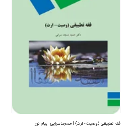
فقه تطبیقی (وصیت- ارث) | مسجدسرایی |پیام نور