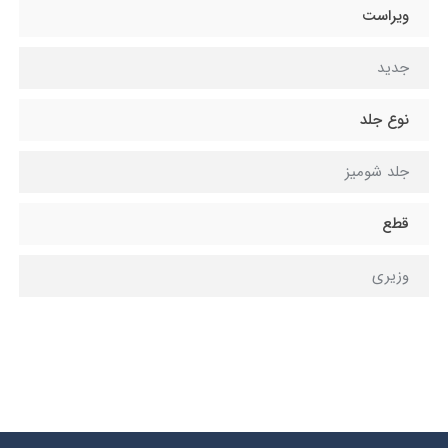
ویراست
جديد
نوع جلد
جلد شومیز
قطع
وزیری