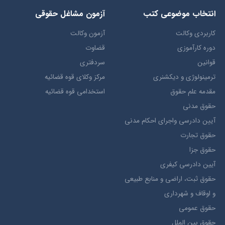
انتخاب​ موضوعي​ کتب
آزمون مشاغل حقوقی
کاربردی وکالت
آزمون وکالت
دوره کارآموزی
قضاوت
قوانین
سردفتری
ترمينولوژي و ديکشنري
مرکز وکلای قوه قضائیه
مقدمه علم حقوق
استخدامی قوه قضائیه
حقوق مدني
آيين دادرسي ​واجراي ​احکام ​مدني
حقوق تجارت
حقوق جزا
آيین دادرسی کیفری
حقوق ثبت، اراضي و منابع طبيعي
و اوقاف و شهرداری
حقوق عمومی
حقوق بين الملل