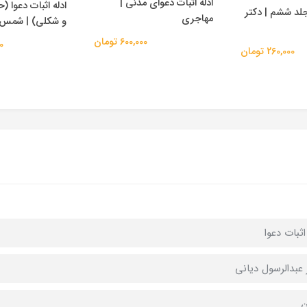
ادله اثبات دعوای مدنی |
ادله اثبات دعوا 
لد ششم | دکتر
مهاجری
و شکلی) | شمس
600,000 تومان
00
260,000 تومان
اثبات دعوا
 عبدالرسول دیانی
ن