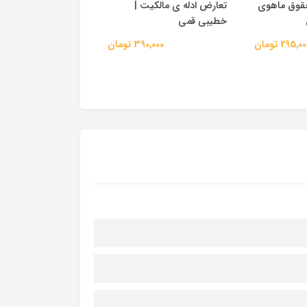
تعارض ادله اثبات دعوا
(حقوق ماهوی
تعارض ادله ی مالکیت |
حقوقی) | رحمان عمر
خطیبی قمی
320,000 
295,0 تومان
390,000 تومان