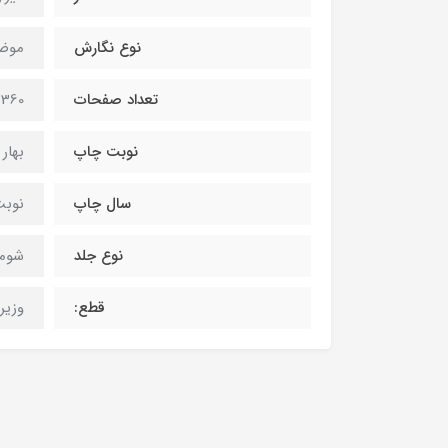
نوع نگارش
موض
تعداد صفحات
360 صفحه
نوبت چاپ
بهار 1403
سال چاپ
نوبت
نوع جلد
شومی
قطع:
وزیری(7