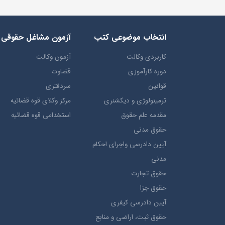
انتخاب​ موضوعي​ کتب
آزمون مشاغل حقوقی
کاربردی وکالت
آزمون وکالت
دوره کارآموزی
قضاوت
قوانین
سردفتری
ترمينولوژي و ديکشنري
مرکز وکلای قوه قضائیه
مقدمه علم حقوق
استخدامی قوه قضائیه
حقوق مدني
آيين دادرسي ​واجراي ​احکام ​
مدني
حقوق تجارت
حقوق جزا
آيین دادرسی کیفری
حقوق ثبت، اراضي و منابع