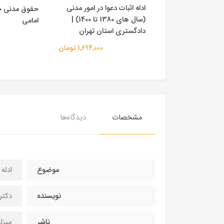
 دعوا | عباس کریمی
ادله اثبات دعوا در امور مدنی
حقوق مدنی ج
پیام نور
(سال های 1380 تا 1400) |
امامی
دادگستری استان تهران
120,000 تومان
1,694,000 تومان
مشخصات
دیدگاه‌ها
موضوع
ادله 
نویسنده
دکتر
ناشر
میزا