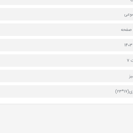
وعی
 7
ز
1*23)