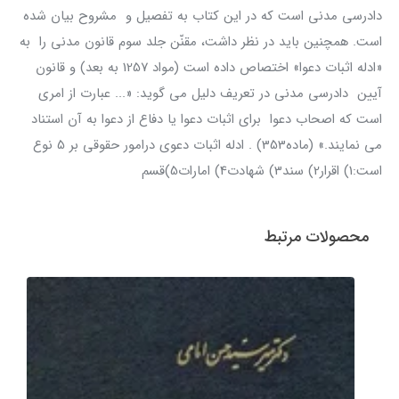
دادرسی مدنی است که در این کتاب به تفصیل و مشروح بیان شده
است. همچنین باید در نظر داشت، مقنّن جلد سوم قانون مدنی را به
«ادله اثبات دعوا» اختصاص داده است (مواد 1257 به بعد) و قانون
آیین دادرسی مدنی در تعریف دلیل می گوید: «... عبارت از امری
است که اصحاب دعوا برای اثبات دعوا یا دفاع از دعوا به آن استناد
می نمایند.» (ماده353) . ادله اثبات دعوی درامور حقوقی بر 5 نوع
است:1) اقرار2) سند3) شهادت4) امارات5)قسم
محصولات مرتبط