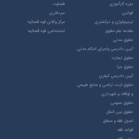
دوره کارآموزی
قضاوت
قوانین
سردفتری
ترمينولوژي و ديکشنري
مرکز وکلای قوه قضائیه
مقدمه علم حقوق
استخدامی قوه قضائیه
حقوق مدني
آيين دادرسي ​واجراي ​احکام ​مدني
حقوق تجارت
حقوق جزا
آيین دادرسی کیفری
حقوق ثبت، اراضي و منابع طبيعي
و اوقاف و شهرداری
حقوق عمومی
حقوق بين الملل
اصول فقه و منطق
قواعد فقه
متون فقه