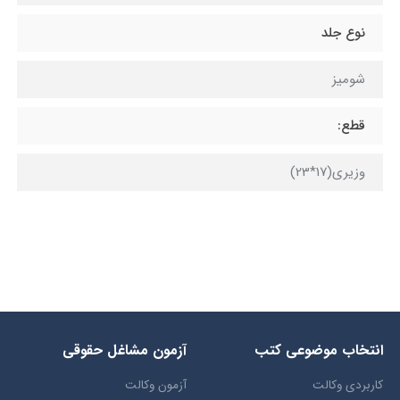
نوع جلد
شومیز
قطع:
وزیری(17*23)
انتخاب​ موضوعي​ کتب
آزمون مشاغل حقوقی
کاربردی وکالت
آزمون وکالت