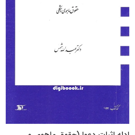
ادله اثبات دعوا (حقوق ماهوی و