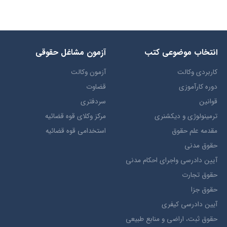
انتخاب​ موضوعي​ کتب
آزمون مشاغل حقوقی
کاربردی وکالت
آزمون وکالت
دوره کارآموزی
قضاوت
قوانین
سردفتری
ترمينولوژي و ديکشنري
مرکز وکلای قوه قضائیه
مقدمه علم حقوق
استخدامی قوه قضائیه
حقوق مدني
آيين دادرسي ​واجراي ​احکام ​مدني
حقوق تجارت
حقوق جزا
آيین دادرسی کیفری
حقوق ثبت، اراضي و منابع طبيعي