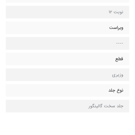
نوبت 12
ویراست
----
قطع
وزیری
نوع جلد
جلد سخت گالینگور