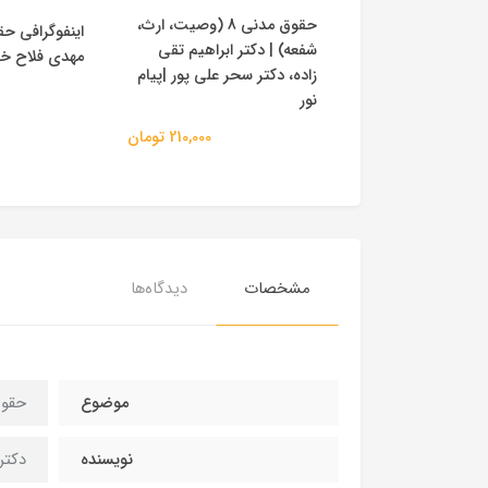
حقوق مدنی 8 (وصیت، ارث،
ی (وصیت- ارث) |
اینفوگرافی حق
شفعه) | دکتر ابراهیم تقی
 |پیام نور
مهدی فلاح خ
زاده، دکتر سحر علی پور |پیام
51,000 تومان
نور
210,000 تومان
مشخصات
دیدگاه‌ها
موضوع
حقو
نویسنده
دکتر