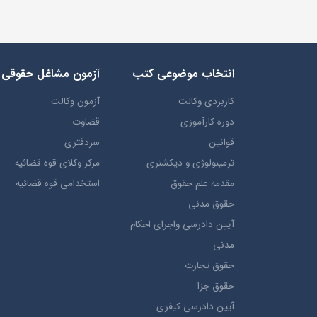
انتخاب​ موضوعي​ کتب
آزمون مشاغل حقوقی
کاربردی وکالت
آزمون وکالت
دوره کارآموزی
قضاوت
قوانین
سردفتری
ترمينولوژي و ديکشنري
مرکز وکلای قوه قضائیه
مقدمه علم حقوق
استخدامی قوه قضائیه
حقوق مدني
آيين دادرسي ​واجراي ​احکام ​
مدني
حقوق تجارت
حقوق جزا
آيین دادرسی کیفری