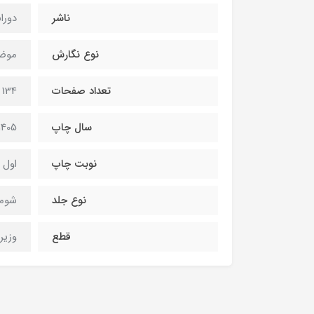
ناشر
دورا
نوع نگارش
موضو
تعداد صفحات
134 صفحه
سال چاپ
1405
نوبت چاپ
اول
نوع جلد
شومی
قطع
وزیر