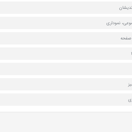
ندیشان
عی، نموداری
ز
ی