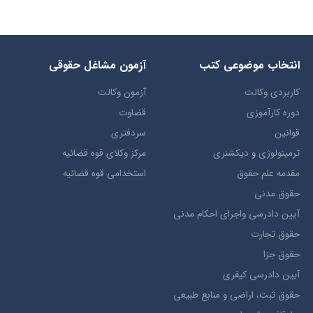
انتخاب​ موضوعي​ کتب
آزمون مشاغل حقوقی
کاربردی وکالت
آزمون وکالت
دوره کارآموزی
قضاوت
قوانین
سردفتری
ترمينولوژي و ديکشنري
مرکز وکلای قوه قضائیه
مقدمه علم حقوق
استخدامی قوه قضائیه
حقوق مدني
آيين دادرسي ​واجراي ​احکام ​مدني
حقوق تجارت
حقوق جزا
آيین دادرسی کیفری
حقوق ثبت، اراضي و منابع طبيعي