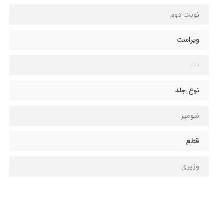
نوبت دوم
ویراست
---
نوع جلد
شومیز
قطع
وزیری