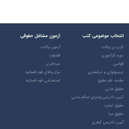
انتخاب​ موضوعي​ کتب
آزمون مشاغل حقوقی
کاربردی وکالت
آزمون وکالت
دوره کارآموزی
قضاوت
قوانین
سردفتری
ترمينولوژي و ديکشنري
مرکز وکلای قوه قضائیه
مقدمه علم حقوق
استخدامی قوه قضائیه
حقوق مدني
آيين دادرسي ​واجراي ​احکام ​مدني
حقوق تجارت
حقوق جزا
آيین دادرسی کیفری