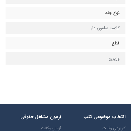
نوع جلد
گلاسه سلفون دار
قطع
وزیری
انتخاب​ موضوعي​ کتب
آزمون مشاغل حقوقی
کاربردی وکالت
آزمون وکالت