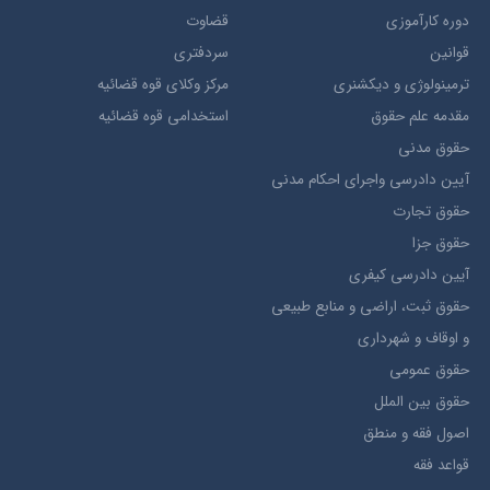
دوره کارآموزی
قضاوت
قوانین
سردفتری
ترمينولوژي و ديکشنري
مرکز وکلای قوه قضائیه
مقدمه علم حقوق
استخدامی قوه قضائیه
حقوق مدني
آيين دادرسي ​واجراي ​احکام ​مدني
حقوق تجارت
حقوق جزا
آيین دادرسی کیفری
حقوق ثبت، اراضي و منابع طبيعي
و اوقاف و شهرداری
حقوق عمومی
حقوق بين الملل
اصول فقه و منطق
قواعد فقه